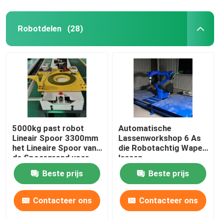
Robotdelen
(28)
5000kg past robot
Automatische
Lineair Spoor 3300mm
Lassenworkshop 6 As
het Lineaire Spoor van
die Robotachtig Wapen
de Spoorgrond voor
lassen
YASKAWA FANUC 6
Beste prijs
Beste prijs
Wapen van de As het
Industriële Robot toe
Contacteer ons
Contacteer ons