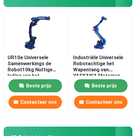
Ongeveer ons
Fabrieksreis
Kwaliteitscontrole
UR10e Universele
Industriële Universele
Samenwerkings de
Robotachtige het
Robot10kg Nuttige
Wapentang van
Contacteer ons
lading van het
YASKAWA Motoman
Robotwapen voor
GP225 voor het
Beste prijs
Beste prijs
Assemblage het
Palletiseren van
Palletiseren
Behandelingsrobot
Nieuws
Contacteer ons
Contacteer ons
Gevallen
Verzoek om een Citaat