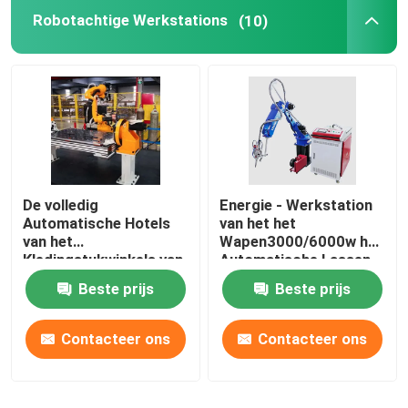
Robotachtige Werkstations
(10)
Robotvoeding
Industriële Lassenrobots
Gebruikt Robotwapen
De volledig
Energie - Werkstation
Robotonderhoud
Automatische Hotels
van het het
van het
Wapen3000/6000w het
Kledingstukwinkels van
Automatische Lassen
Handheld laserreinigingsmachine
Lassen Robotachtige
van de besparings
Beste prijs
Beste prijs
Werkstations
Robotachtige
Manipulator
De Machine van het Froniuslassen
Contacteer ons
Contacteer ons
industrieel Robotwapen