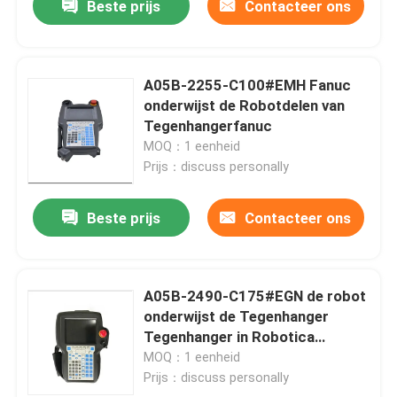
Beste prijs
Contacteer ons
A05B-2255-C100#EMH Fanuc
onderwijst de Robotdelen van
Tegenhangerfanuc
MOQ：1 eenheid
Prijs：discuss personally
Beste prijs
Contacteer ons
A05B-2490-C175#EGN de robot
onderwijst de Tegenhanger
Tegenhanger in Robotica
onderwijst
MOQ：1 eenheid
Prijs：discuss personally