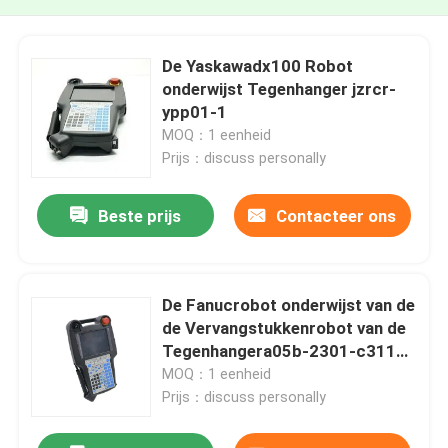
De Yaskawadx100 Robot
onderwijst Tegenhanger jzrcr-
ypp01-1
MOQ：1 eenheid
Prijs：discuss personally
Beste prijs
Contacteer ons
De Fanucrobot onderwijst van de
de Vervangstukkenrobot van de
Tegenhangera05b-2301-c311
Fanuc Robot het
MOQ：1 eenheid
Controlemechanisme A05B-
Prijs：discuss personally
2301-C312 A05B-2301-C313