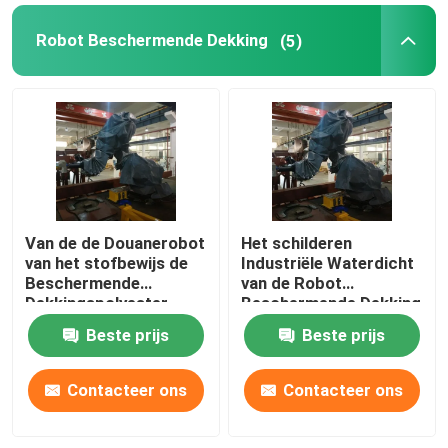
Robot Beschermende Dekking
(5)
GSK-robot
Kawasaki-robot
Van de de Douanerobot
Het schilderen
van het stofbewijs de
Industriële Waterdicht
Beschermende
van de Robot
Dekkingspolyester
Beschermende Dekking
Beste prijs
Beste prijs
Contacteer ons
Contacteer ons