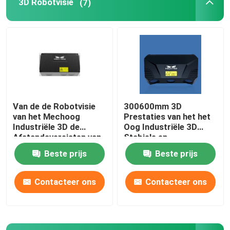
3D Robotvisie
(7)
Het Wapen van de Yaskawarobot
3D Robotvisie
Robotachtige Werkstations
Van de de Robotvisie
300600mm 3D
van het Mechoog
Prestaties van het het
Robottoebehoren
Industriële 3D de
Oog Industriële 3D
Afstandsvereisten van
Stabiele en
Options Meet Various
Betrouwbare Aftasten
Beste prijs
Beste prijs
Robot Beschermende Dekking
3D Veelvoudige Model
van Mech van de
Robotvisie
Contacteer ons
Contacteer ons
Robotdelen
Robotinstelmechanisme