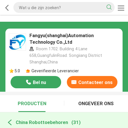
Fangyu(shanghai)Automation
Technology Co.,Ltd
Room 1702. Building 4 Lane
658,GuangfulinRoad. Songiiang District
Shanghai,China
5.0
Geverifieerde Leverancier
Bel nu
Contacteer ons
PRODUCTEN
ONGEVEER ONS
China Robottoebehoren
(31)