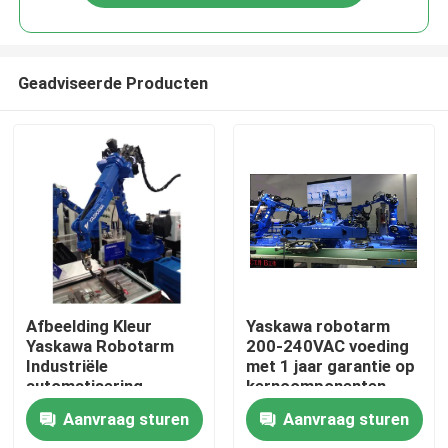
Geadviseerde Producten
Huis
Afbeelding Kleur
Yaskawa robotarm
Yaskawa Robotarm
200-240VAC voeding
Industriële
met 1 jaar garantie op
Producten
automatisering
kerncomponenten
Robotarm voor
Aanvraag sturen
Aanvraag sturen
industriële productie
Video's