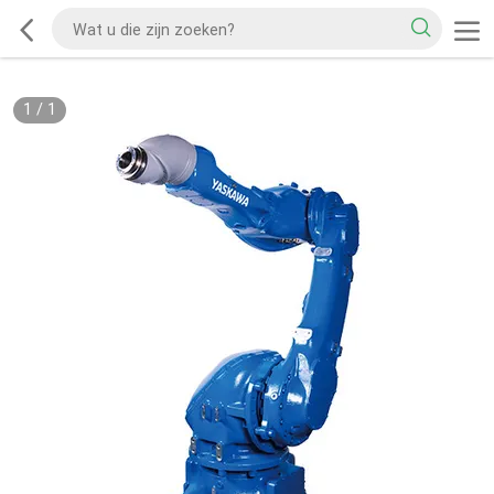
1
/
1