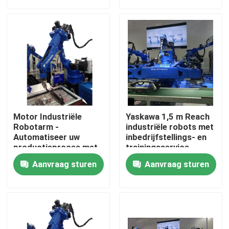
Ongeveer ons
Fabrieksreis
Kwaliteitscontrole
Motor Industriële
Yaskawa 1,5 m Reach
Contacteer ons
Robotarm -
industriële robots met
Automatiseer uw
inbedrijfstellings- en
productieproces met
trainingsservice
kerncomponenten
Nieuws
Aanvraag sturen
Aanvraag sturen
Gevallen
Verzoek om een Citaat