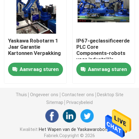
Het Wapen van de Yaskawarobot
3D Robotvisie
Yaskawa Robotarm 1
IP67-geclassificeerde
Jaar Garantie
PLC Core
Kartonnen Verpakking
Components-robots
Robotachtige Werkstations
voor industriële
automatisering
Aanvraag sturen
Aanvraag sturen
Robottoebehoren
Robot Beschermende Dekking
Thuis
Ongeveer ons
Contacteer ons
Desktop Site
Sitemap
Privacybeleid
Robotdelen
Kwaliteit
Het Wapen van de Yaskawarobot
China
Robotinstelmechanisme
Fabriek.Copyright © 2026