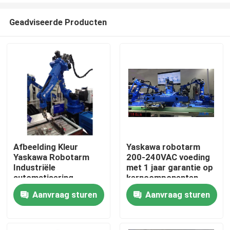
Geadviseerde Producten
Afbeelding Kleur
Yaskawa robotarm
Yaskawa Robotarm
200-240VAC voeding
Huis
Industriële
met 1 jaar garantie op
automatisering
kerncomponenten
Robotarm voor
Aanvraag sturen
Aanvraag sturen
Producten
industriële productie
Video's