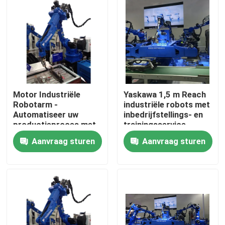
Ongeveer ons
Fabrieksreis
Kwaliteitscontrole
Motor Industriële
Yaskawa 1,5 m Reach
Robotarm -
industriële robots met
Automatiseer uw
inbedrijfstellings- en
Contacteer ons
productieproces met
trainingsservice
kerncomponenten
Aanvraag sturen
Aanvraag sturen
Nieuws
Gevallen
Verzoek om een Citaat